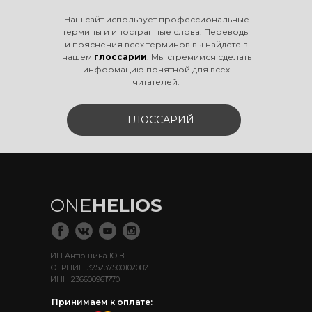
Наш сайт использует профессиональные
термины и иностранные слова. Переводы
и пояснения всех терминов вы найдёте в
нашем
глоссарии
. Мы стремимся сделать
информацию понятной для всех
читателей.
ГЛОССАРИЙ
ONE
HELIOS
ИП Антюшина Ю.В.
ОГРНИП 325237500102082
ИНН 236600961770
Принимаем к оплате: