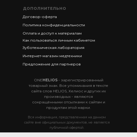
ДОПОЛНИТЕЛЬНО
Договор-оферта
Политика конфиденциальности
Оплата и доступ к материалам
Как пользоваться личным кабинетом
Зуботехническая лаборатория
Интернет-магазин медтехники
Предложение для партнеров
ONE
HELIOS
- зарегистрированный
товарный знак. Все упоминания в тексте
сайта слов HELIOS, Хелиос и других их
производных - являются
сокращёнными отсылками к сайтам и
продуктам этой марки.
Вся информация, представленная на данном
сайте вне официальных документов, не является
публичной офертой.