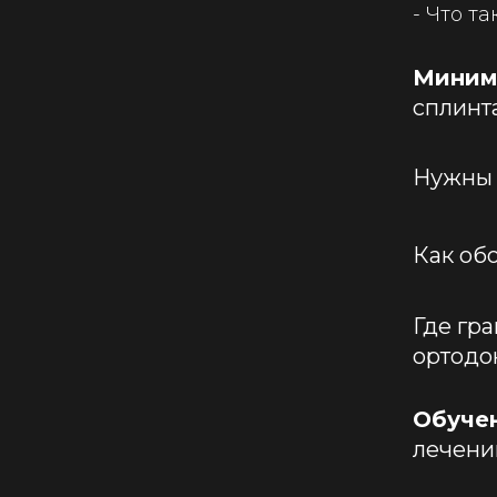
- Что т
Миним
сплинта
Нужны
Как об
Где гр
ортодо
Обучен
лечени