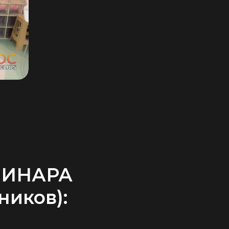
БИНАРА
ников):