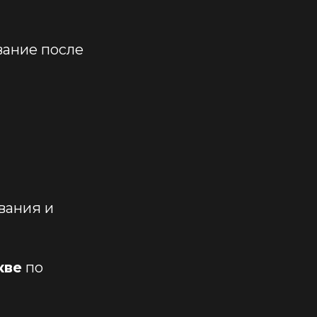
вание после
вания и
кве
по