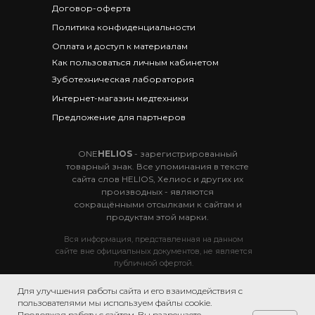
Договор-оферта
Политика конфиденциальности
Оплата и доступ к материалам
Как пользоваться личным кабинетом
Зуботехническая лаборатория
Интернет-магазин медтехники
Предложение для партнеров
ONE
HELIOS
- зарегистрированный
товарный знак. Все упоминания в тексте
сайта слов HELIOS, Хелиос и других их
производных - являются
сокращёнными отсылками к сайтам и
продуктам этой марки.
Вся информация, представленная на данном
сайте вне официальных документов, не является
публичной офертой.
Для улучшения работы сайта и его взаимодействия с
© 2019 Тренинговый центр ONE
HELIOS.
пользователями мы используем файлы cookie.
г. Сочи, пос. Дагомыс, ул. Гайдара 5/1
Продолжая работу с сайтом, Вы разрешаете