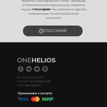
термины и иностранные слова. Переводы
и пояснения всех терминов вы найдёте в
нашем
глоссарии
. Мы стремимся сделать
информацию понятной для всех
читателей.
ГЛОССАРИЙ
ONE
HELIOS
ИП Антюшина Ю.В.
ОГРНИП 325237500102082
ИНН 236600961770
Принимаем к оплате: