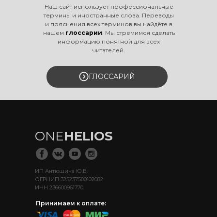
Наш сайт использует профессиональные
термины и иностранные слова. Переводы
и пояснения всех терминов вы найдёте в
нашем
глоссарии
. Мы стремимся сделать
информацию понятной для всех
читателей.
ГЛОССАРИЙ
ONE
HELIOS
ИП Антюшина Ю.В.
ОГРНИП 325237500102082
ИНН 236600961770
Принимаем к оплате: