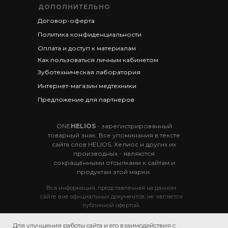
ДОПОЛНИТЕЛЬНО
Договор-оферта
Политика конфиденциальности
Оплата и доступ к материалам
Как пользоваться личным кабинетом
Зуботехническая лаборатория
Интернет-магазин медтехники
Предложение для партнеров
ONE
HELIOS
- зарегистрированный
товарный знак. Все упоминания в тексте
сайта слов HELIOS, Хелиос и других их
производных - являются
сокращёнными отсылками к сайтам и
продуктам этой марки.
Вся информация, представленная на данном
сайте вне официальных документов, не является
публичной офертой.
Для улучшения работы сайта и его взаимодействия с