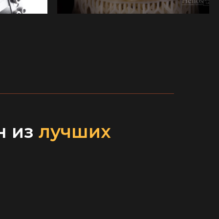
н из
лучших