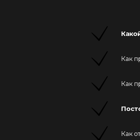
Како
Как п
Как п
Пост
Как о