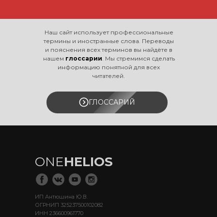
Наш сайт использует профессиональные
термины и иностранные слова. Переводы
и пояснения всех терминов вы найдёте в
нашем
глоссарии
. Мы стремимся сделать
информацию понятной для всех
читателей.
ГЛОССАРИЙ
ONE
HELIOS
ИП Антюшина Ю.В.
ОГРНИП 325237500102082
ИНН 236600961770