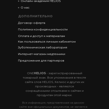
Онлайн-академия HELIOS
О нас
ДОПОЛНИТЕЛЬНО
Договор-оферта
Политика конфиденциальности
Оплата и доступ к материалам
Как пользоваться личным кабинетом
Зуботехническая лаборатория
Интернет-магазин медтехники
Предложение для партнеров
ONE
HELIOS
- зарегистрированный
товарный знак. Все упоминания в тексте
сайта слов HELIOS, Хелиос и других их
производных - являются
сокращёнными отсылками к сайтам и
продуктам этой марки.
Вся информация, представленная на данном
сайте вне официальных документов, не является